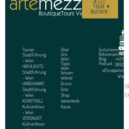
JETZT
TOUR
BUCHEN
Touren
Über
Gutscheine
Uns
Referenzen
Stadtführung
Wien
Blog
+43 664
- Wien
Tipps
Podcast
3892951
HIGHLIGHTS
Wien
office@arteme
Stadtführung
Wissen
Wien
- Wien
Wiener
UNBEKANNT
Grüne
D
Stadtführung
Orte
E
- Wien
Shop
KUNSTVOLL
Warenkorb
Kulinariktour
Kasse
- Wien
VERGNÜGT
Kulinariktour