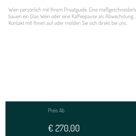
Wien persönlich mit Ihrem Privatguide. Eine maßgeschneider
bauen ein Glas Wein oder eine Kaffeepause als Abwechslung,
Kontakt mit Ihnen auf oder melden Sie sich direkt bei uns.
Preis Ab
€
270,00