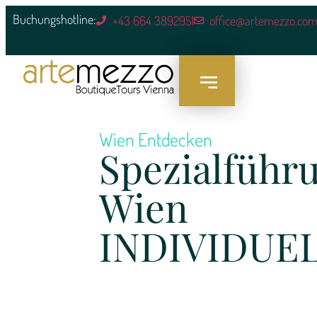
Buchungshotline:
+43 664 3892951
office@artemezzo.co
Wien Entdecken
Spezialführ
Wien
INDIVIDUE