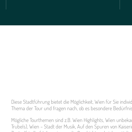
Diese Stadtführung bietet die Möglichkeit, Wien für Sie indivi
Thema der Tour und fragen nach, ob es besondere Bedürfnis
Mögliche Tourthemen sind z.B. Wien Highlights, Wien unbeka
Trubels), Wien – Stadt der Musik, Auf den Spuren von Kaiser