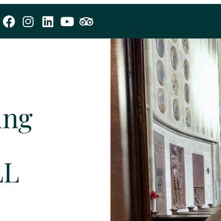
m
ung
LL