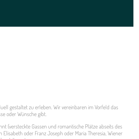
duell gestaltet zu erleben. Wir vereinbaren im Vorfeld das
se oder Wünsche gibt.
nnt (versteckte Gassen und romantische Plätze abseits des
in Elisabeth oder Franz Joseph oder Maria Theresia, Wiener