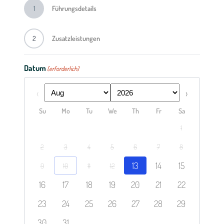
1
Führungsdetails
2
Zusatzleistungen
Datum
Zu 
(erforderlich)
Erle
Prev
Next
Kuli
Su
Mo
Tu
We
Th
Fr
Sa
1
2
3
4
5
6
7
8
Aud
13
14
15
9
10
11
12
16
17
18
19
20
21
22
Mode
Verst
23
24
25
26
27
28
29
Su
30
31