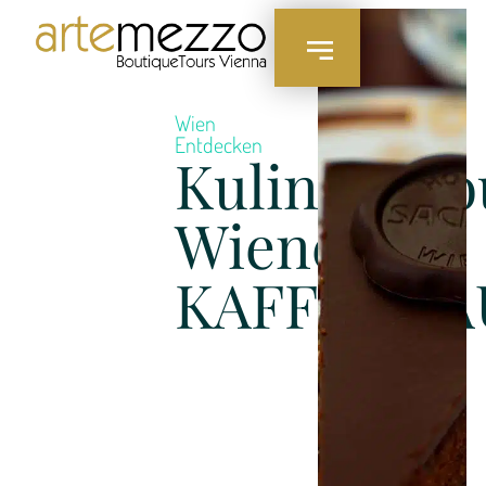
Wien
Entdecken
Kulinarikto
Wiener
KAFFEEHA