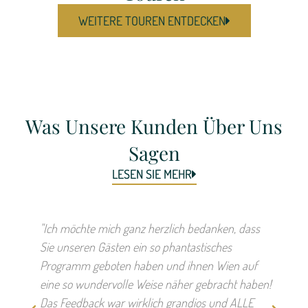
WEITERE TOUREN ENTDECKEN
Was Unsere Kunden Über Uns
Sagen
LESEN SIE MEHR
"Ich möchte mich ganz herzlich bedanken, dass
"Wir 
Sie unseren Gästen ein so phantastisches
Organ
Programm geboten haben und ihnen Wien auf
bedan
eine so wundervolle Weise näher gebracht haben!
Ablau
Das Feedback war wirklich grandios und ALLE
begei