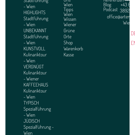
Stadtführung
Wien
Blog
+43 664
- Wien
Tipps
Podcast
3892951
HIGHLIGHTS
Wien
office@arteme
Stadtführung
Wissen
Wien
- Wien
Wiener
UNBEKANNT
Grüne
D
Stadtführung
Orte
E
- Wien
Shop
KUNSTVOLL
Warenkorb
Kulinariktour
Kasse
- Wien
VERGNÜGT
Kulinariktour
- Wiener
KAFFEEHAUS
Kulinariktour
- Wien
TYPISCH
Spezialführung
- Wien
JÜDISCH
Spezialführung -
Wien