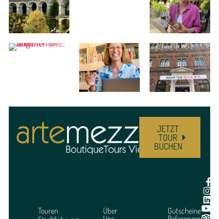
JETZT
TOUR
BUCHEN
Touren
Über
Gutscheine
Uns
Referenzen