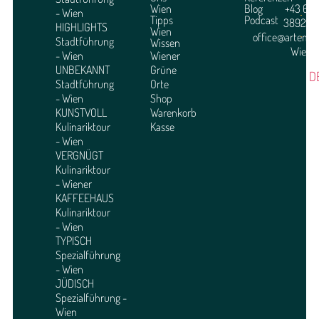
Wien
Blog
+43 664
- Wien
Tipps
Podcast
3892951
HIGHLIGHTS
Wien
office@arteme
Stadtführung
Wissen
Wien
- Wien
Wiener
UNBEKANNT
Grüne
D
Stadtführung
Orte
- Wien
Shop
KUNSTVOLL
Warenkorb
Kulinariktour
Kasse
- Wien
VERGNÜGT
Kulinariktour
- Wiener
KAFFEEHAUS
Kulinariktour
- Wien
TYPISCH
Spezialführung
- Wien
JÜDISCH
Spezialführung -
Wien