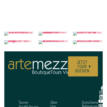
JETZT
TOUR
BUCHEN
Touren
Über
Gutscheine
Uns
Referenzen
Stadtführung