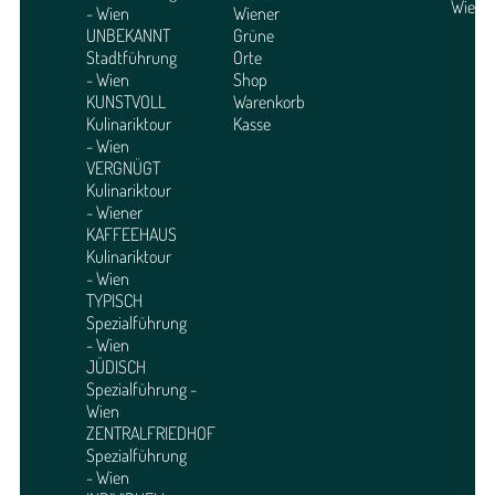
Wien
- Wien
Wiener
UNBEKANNT
Grüne
Stadtführung
Orte
- Wien
Shop
KUNSTVOLL
Warenkorb
Kulinariktour
Kasse
- Wien
VERGNÜGT
Kulinariktour
- Wiener
KAFFEEHAUS
Kulinariktour
- Wien
TYPISCH
Spezialführung
- Wien
JÜDISCH
Spezialführung -
Wien
ZENTRALFRIEDHOF
Spezialführung
- Wien