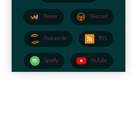
Deezer
Overcast
Podcast.de
RSS
Spotify
YouTube