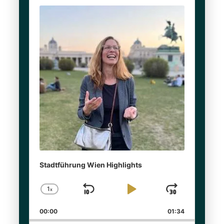
Audio
Player
Stadtführung Wien Highlights
1
x
Skip
Play
Jump
Change
Playback
Backward
Pause
Forwar
00:00
Rate
01:34