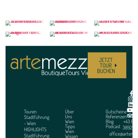
JETZT
TOUR
BUCHEN
Touren
Über
Gutscheine
Uns
Referenzen
Stadtführung
Wien
Blog
+43 664
- Wien
Tipps
Podcast
3892951
HIGHLIGHTS
Wien
office@arteme
Stadtführung
Wissen