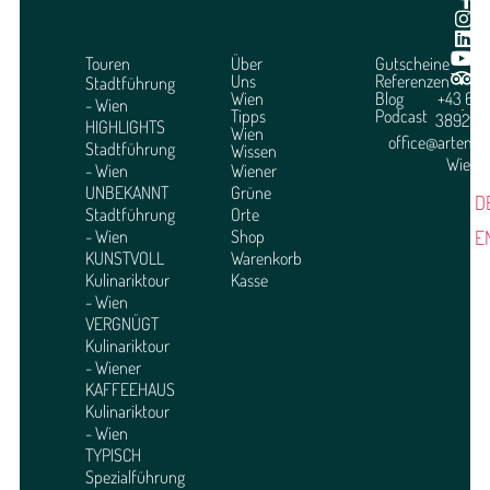
Touren
Über
Gutscheine
Uns
Referenzen
Stadtführung
Wien
Blog
+43 664
- Wien
Tipps
Podcast
3892951
HIGHLIGHTS
Wien
office@arteme
Stadtführung
Wissen
Wien
- Wien
Wiener
UNBEKANNT
Grüne
D
Stadtführung
Orte
E
- Wien
Shop
KUNSTVOLL
Warenkorb
Kulinariktour
Kasse
- Wien
VERGNÜGT
Kulinariktour
- Wiener
KAFFEEHAUS
Kulinariktour
- Wien
TYPISCH
Spezialführung