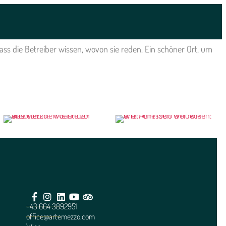
 dass die Betreiber wissen, wovon sie reden. Ein schöner Ort, um
+43 664 3892951
office@artemezzo.com