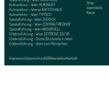
Shop
Kulinariktour - Wien VERGNÜGT
Warenkorb
Kulinariktour - Wiener KAFFEEHAUS
Kasse
Kulinariktour - Wien TYPISCH
Spezialführung - Wien JÜDISCH
Spezialführung - Wien ZENTRALFRIEDHOF
Spezialführung - Wien INDIVIDUELL
Erlebnisführung - Wien ZEITREISE 3D/VR
Erlebnisführung - Grüne Glücksorte in Wien
Erlebnisführung - Wien zum Mitmachen
Impressum
Datenschutz
AGB
Newsletter
Kontakt