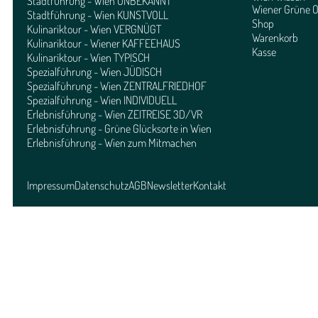
Stadtführung - Wien UNBEKANNT
Wiener Grüne O
Stadtführung - Wien KUNSTVOLL
Shop
Kulinariktour - Wien VERGNÜGT
Warenkorb
Kulinariktour - Wiener KAFFEEHAUS
Kasse
Kulinariktour - Wien TYPISCH
Spezialführung - Wien JÜDISCH
Spezialführung - Wien ZENTRALFRIEDHOF
Spezialführung - Wien INDIVIDUELL
Erlebnisführung - Wien ZEITREISE 3D/VR
Erlebnisführung - Grüne Glücksorte in Wien
Erlebnisführung - Wien zum Mitmachen
Impressum
Datenschutz
AGB
Newsletter
Kontakt