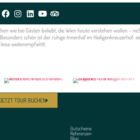
m
en wie bei Gästen beliebt, die Wien heute verstehen wollen – nich
onders schön ist der ruhige Innenhof im Heiligenkreuzerhof: ein v
leise weiterempfiehlt.
JETZT TOUR BUCHEN
Gutscheine
Referenzen
Blog