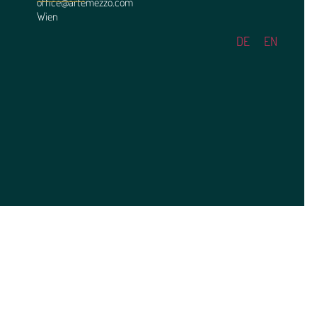
office@artemezzo.com
Wien
DE
EN