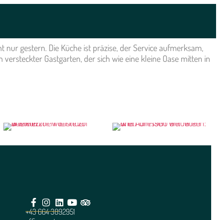
t nur gestern. Die Küche ist präzise, der Service aufmerksam,
ersteckter Gastgarten, der sich wie eine kleine Oase mitten in
+43 664 3892951