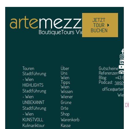
JETZT
TOUR
BUCHEN
Touren
Über
Gutscheine
Uns
Referenzen
Stadtführung
Wien
Blog
+43 664
- Wien
Tipps
Podcast
3892951
HIGHLIGHTS
Wien
office@arteme
Stadtführung
Wissen
Wien
- Wien
Wiener
UNBEKANNT
Grüne
D
Stadtführung
Orte
- Wien
Shop
KUNSTVOLL
Warenkorb
Kulinariktour
Kasse