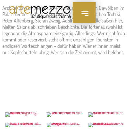
Inhalt
Architektonisch beeindruckend mit seinen hohen Gewölben im
springen
Palais Ferstel, historisch bedeutsam, sehr gefragt. Leo Trotzki,
Peter Altenberg, Stefan Zweig, Adolf Loos – sie alle saßen hier,
hielten Salons ab, schrieben Geschichte. Die Tortenauswahl ist
legendär, die Atmosphäre einzigartig. Allerdings: Wer nicht früh
kommt oder reserviert, steht oft mit unzähligen Touristen in
endlosen Warteschlangen – dafür haben Wiener:innen meist
nur Kopfschütteln übrig. Wer sich die Zeit nimmt, wird belohnt.