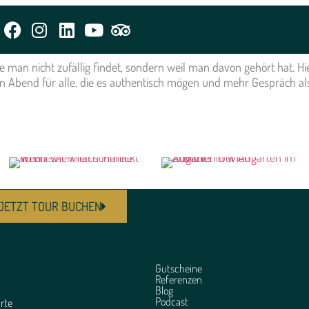
m
die man nicht zufällig findet, sondern weil man davon gehört hat. 
in Abend für alle, die es authentisch mögen und mehr Gespräch al
JETZT TOUR BUCHEN
Gutscheine
Referenzen
Blog
Podcast
rte