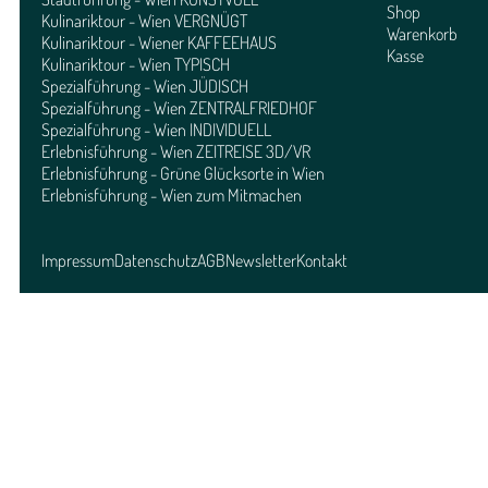
Shop
Kulinariktour - Wien VERGNÜGT
Warenkorb
Kulinariktour - Wiener KAFFEEHAUS
Kasse
Kulinariktour - Wien TYPISCH
Spezialführung - Wien JÜDISCH
Spezialführung - Wien ZENTRALFRIEDHOF
Spezialführung - Wien INDIVIDUELL
Erlebnisführung - Wien ZEITREISE 3D/VR
Erlebnisführung - Grüne Glücksorte in Wien
Erlebnisführung - Wien zum Mitmachen
Impressum
Datenschutz
AGB
Newsletter
Kontakt