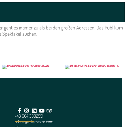
Hier geht es intimer zu als bei den großen Adressen. Das Publikum
s Spektakel suchen.
+43 664 3892951
office@artemezzo.com