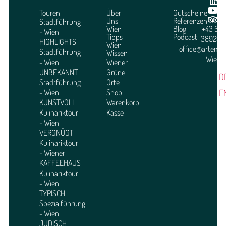
Touren
Über
Gutscheine
Uns
Referenzen
Stadtführung
Wien
Blog
+43 664
- Wien
Tipps
Podcast
3892951
HIGHLIGHTS
Wien
office@arteme
Stadtführung
Wissen
Wien
- Wien
Wiener
UNBEKANNT
Grüne
D
Stadtführung
Orte
E
- Wien
Shop
KUNSTVOLL
Warenkorb
Kulinariktour
Kasse
- Wien
VERGNÜGT
Kulinariktour
- Wiener
KAFFEEHAUS
Kulinariktour
- Wien
TYPISCH
Spezialführung
- Wien
JÜDISCH