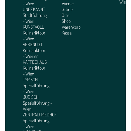
Wien
- Wien
Wiener
UNBEKANNT
Grüne
Stadtführung
Orte
- Wien
Shop
KUNSTVOLL
Warenkorb
Kulinariktour
Kasse
- Wien
VERGNÜGT
Kulinariktour
- Wiener
KAFFEEHAUS
Kulinariktour
- Wien
TYPISCH
Spezialführung
- Wien
JÜDISCH
Spezialführung -
Wien
ZENTRALFRIEDHOF
Spezialführung
- Wien