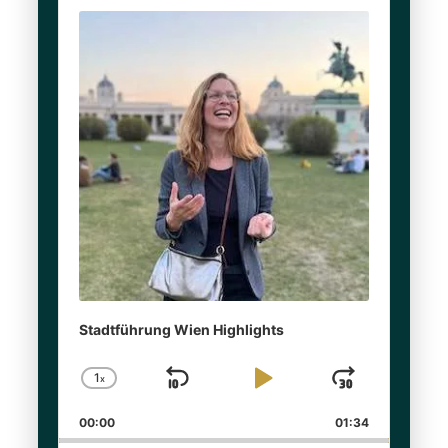
Audio
Player
Stadtführung Wien Highlights
1
x
Skip
Play
Jump
Change
Playback
Backward
Pause
Forwar
00:00
Rate
01:34