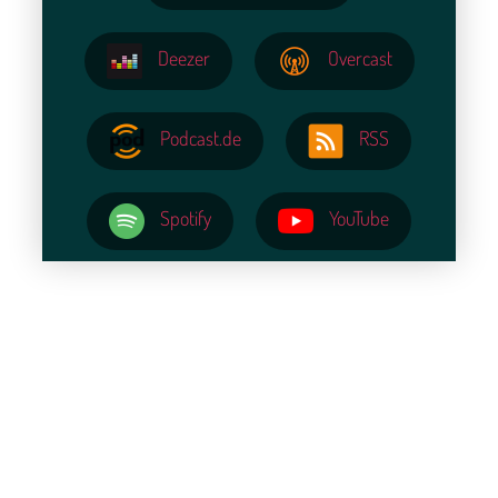
Deezer
Overcast
Podcast.de
RSS
Spotify
YouTube