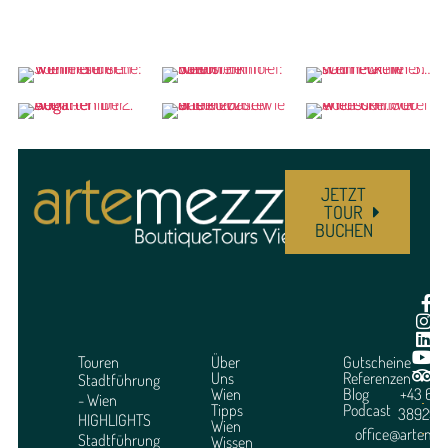
JETZT
TOUR
BUCHEN
Touren
Über
Gutscheine
Uns
Referenzen
Stadtführung
Wien
Blog
+43 664
- Wien
Tipps
Podcast
3892951
HIGHLIGHTS
Wien
office@arteme
Stadtführung
Wissen