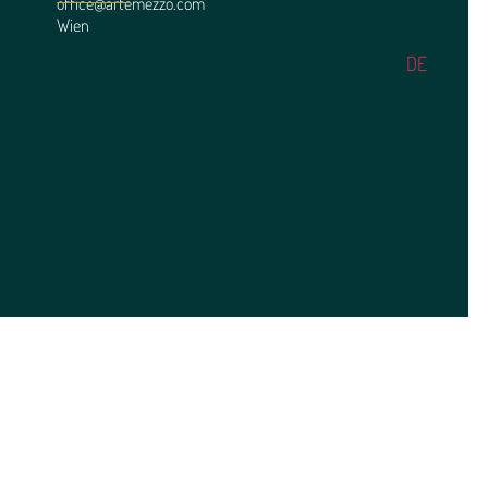
office@artemezzo.com
Wien
DE