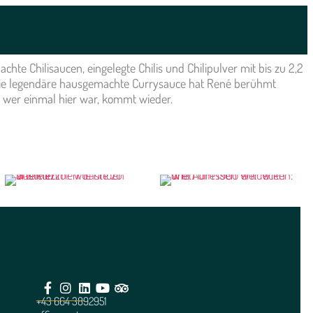
hte Chilisaucen, eingelegte Chilis und Chilipulver mit bis zu 2,2
t. Die legendäre hausgemachte Currysauce hat René berühmt
nd wer einmal hier war, kommt wieder.
+43 664 3892951