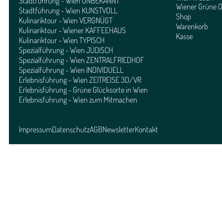
Stadtführung - Wien UNBEKANNT
Wiener Grüne O
Stadtführung - Wien KUNSTVOLL
Shop
Kulinariktour - Wien VERGNÜGT
Warenkorb
Kulinariktour - Wiener KAFFEEHAUS
Kasse
Kulinariktour - Wien TYPISCH
Spezialführung - Wien JÜDISCH
Spezialführung - Wien ZENTRALFRIEDHOF
Spezialführung - Wien INDIVIDUELL
Erlebnisführung - Wien ZEITREISE 3D/VR
Erlebnisführung - Grüne Glücksorte in Wien
Erlebnisführung - Wien zum Mitmachen
Impressum
Datenschutz
AGB
Newsletter
Kontakt