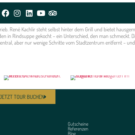
m
eb. René Kachlir steht selbst hinter dem Grill und bietet hausgemac
 werden in Rindsuppe gekocht – ein Unterschied, den man schmeck
ht zentral, aber nur wenige Schritte vom Stadtzentrum entfernt – u
JETZT TOUR BUCHEN
Gutscheine
Referenzen
Blog