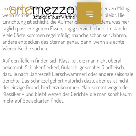
Inhalt
Im Gasthaus Steman geht es lebhaft zu – besonders zu Mittag,
springen
wenn sich der Raum füllt und kaum ein Platz frei bleibt. Die
Einrichtung ist schlicht, die Aufmerksamkeit gilt dem, was hier
täglich passiert: gutem Essen, zügig serviert, ohne Umstände.
Viele Gäste kommen regelmäßig, manche schon seit Jahren,
andere entdecken das Steman genau dann, wenn sie echte
Wiener Küche suchen.
Auf den Tellern finden sich Klassiker, die man nicht überall
bekommt: Schinkenfleckerl, Gulasch, gekochtes Rindfleisch,
dazu je nach Jahreszeit Eierschwammerl oder andere saisonale
Gerichte. Das Schnitzel gehört natürlich dazu, aber es ist nicht
der einzige Grund, hierherzukommen. Man kommt wegen der
Klassiker – und bleibt wegen der Gerichte, die man sonst kaum
mehr auf Speisekarten findet.