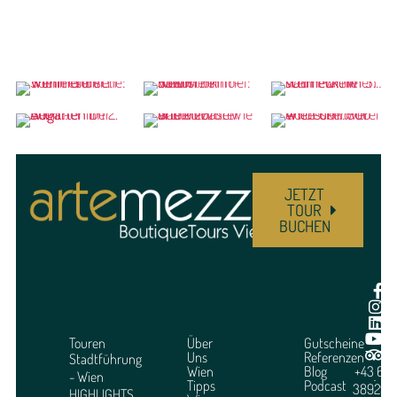
JETZT
TOUR
BUCHEN
Touren
Über
Gutscheine
Uns
Referenzen
Stadtführung
Wien
Blog
+43 664
- Wien
Tipps
Podcast
3892951
HIGHLIGHTS