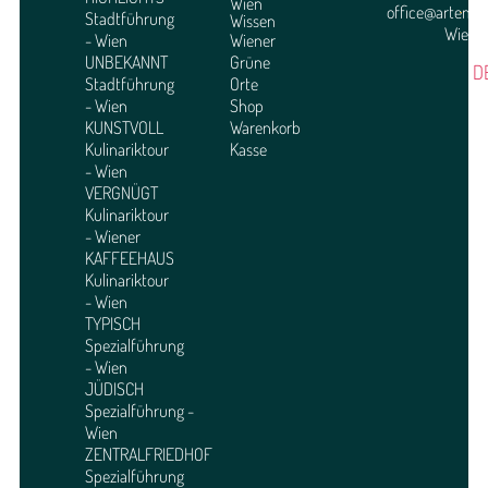
Wien
office@arteme
Stadtführung
Wissen
Wien
- Wien
Wiener
UNBEKANNT
Grüne
D
Stadtführung
Orte
- Wien
Shop
KUNSTVOLL
Warenkorb
Kulinariktour
Kasse
- Wien
VERGNÜGT
Kulinariktour
- Wiener
KAFFEEHAUS
Kulinariktour
- Wien
TYPISCH
Spezialführung
- Wien
JÜDISCH
Spezialführung -
Wien
ZENTRALFRIEDHOF
Spezialführung