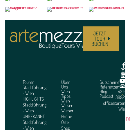
JETZT
TOUR
BUCHEN
Touren
Über
Gutscheine
Uns
Referenzen
Stadtführung
Wien
Blog
+43 664
- Wien
Tipps
Podcast
3892951
HIGHLIGHTS
Wien
office@arteme
Stadtführung
Wissen
Wien
- Wien
Wiener
UNBEKANNT
Grüne
D
Stadtführung
Orte
- Wien
Shop