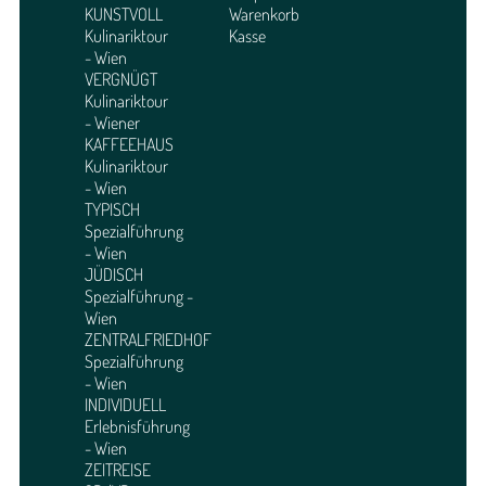
KUNSTVOLL
Warenkorb
Kulinariktour
Kasse
- Wien
VERGNÜGT
Kulinariktour
- Wiener
KAFFEEHAUS
Kulinariktour
- Wien
TYPISCH
Spezialführung
- Wien
JÜDISCH
Spezialführung -
Wien
ZENTRALFRIEDHOF
Spezialführung
- Wien
INDIVIDUELL
Erlebnisführung
- Wien
ZEITREISE