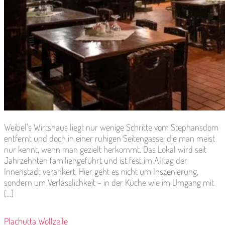
Weibel’s Wirtshaus liegt nur wenige Schritte vom Stephansdom
entfernt und doch in einer ruhigen Seitengasse, die man meist
nur kennt, wenn man gezielt herkommt. Das Lokal wird seit
Jahrzehnten familiengeführt und ist fest im Alltag der
Innenstadt verankert. Hier geht es nicht um Inszenierung,
sondern um Verlässlichkeit – in der Küche wie im Umgang mit
[…]
Plachutta Wollzeile