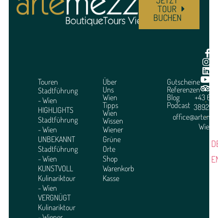
TOUR
BUCHEN
Touren
Über
Gutscheine
Uns
Referenzen
Stadtführung
Wien
Blog
+43 664
- Wien
Tipps
Podcast
3892951
HIGHLIGHTS
Wien
office@arteme
Stadtführung
Wissen
Wien
- Wien
Wiener
UNBEKANNT
Grüne
D
Stadtführung
Orte
E
- Wien
Shop
KUNSTVOLL
Warenkorb
Kulinariktour
Kasse
- Wien
VERGNÜGT
Kulinariktour
- Wiener