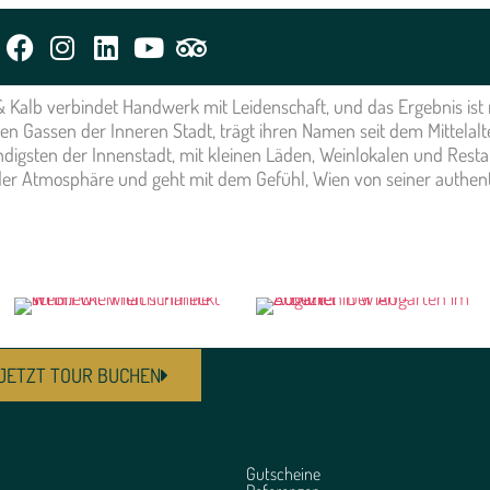
m
Kalb verbindet Handwerk mit Leidenschaft, und das Ergebnis ist ru
n Gassen der Inneren Stadt, trägt ihren Namen seit dem Mittelalter
digsten der Innenstadt, mit kleinen Läden, Weinlokalen und Restau
der Atmosphäre und geht mit dem Gefühl, Wien von seiner authent
JETZT TOUR BUCHEN
Gutscheine