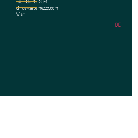
+43 664 3892951
office@artemezzo.com
Wien
DE