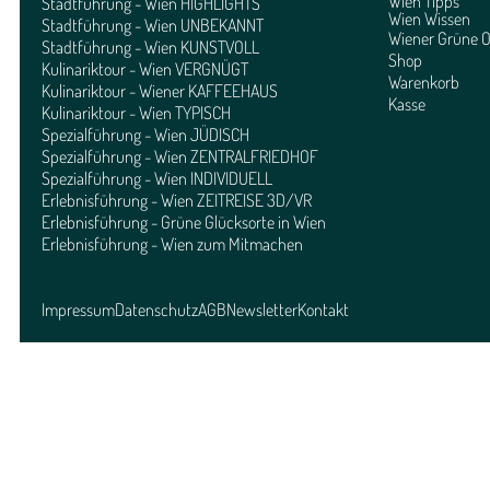
Wien Tipps
Stadtführung - Wien HIGHLIGHTS
Wien Wissen
Stadtführung - Wien UNBEKANNT
Wiener Grüne O
Stadtführung - Wien KUNSTVOLL
Shop
Kulinariktour - Wien VERGNÜGT
Warenkorb
Kulinariktour - Wiener KAFFEEHAUS
Kasse
Kulinariktour - Wien TYPISCH
Spezialführung - Wien JÜDISCH
Spezialführung - Wien ZENTRALFRIEDHOF
Spezialführung - Wien INDIVIDUELL
Erlebnisführung - Wien ZEITREISE 3D/VR
Erlebnisführung - Grüne Glücksorte in Wien
Erlebnisführung - Wien zum Mitmachen
Impressum
Datenschutz
AGB
Newsletter
Kontakt