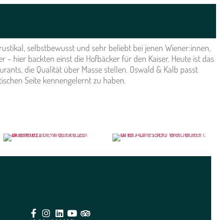
stikal, selbstbewusst und sehr beliebt bei jenen Wiener:innen,
 – hier backten einst die Hofbäcker für den Kaiser. Heute ist das
rants, die Qualität über Masse stellen. Oswald & Kalb passt
ischen Seite kennengelernt zu haben.