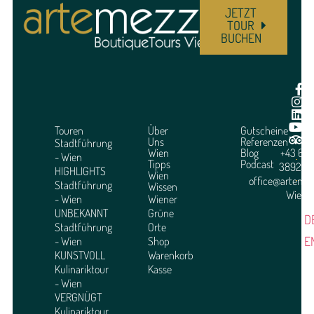
JETZT
TOUR
BUCHEN
Touren
Über
Gutscheine
Uns
Referenzen
Stadtführung
Wien
Blog
+43 664
- Wien
Tipps
Podcast
3892951
HIGHLIGHTS
Wien
office@arteme
Stadtführung
Wissen
Wien
- Wien
Wiener
UNBEKANNT
Grüne
D
Stadtführung
Orte
E
- Wien
Shop
KUNSTVOLL
Warenkorb
Kulinariktour
Kasse
- Wien
VERGNÜGT
Kulinariktour